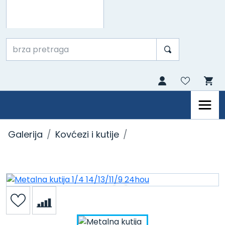
Galerija
Kovćezi i kutije