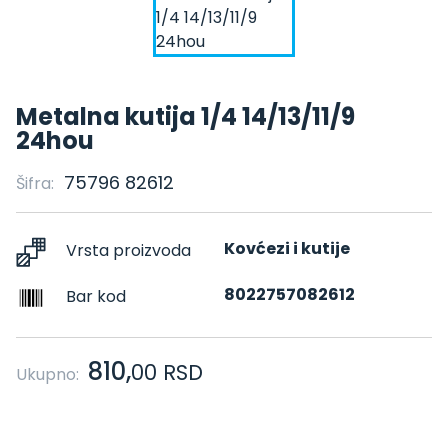
Metalna kutija 1/4 14/13/11/9
24hou
75796 82612
Šifra:
Kovćezi i kutije
Vrsta proizvoda
8022757082612
Bar kod
810,
00
RSD
Ukupno: