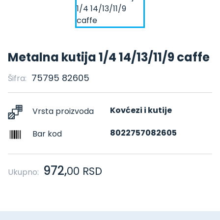
Metalna kutija 1/4 14/13/11/9 caffe
75795 82605
Šifra:
Kovćezi i kutije
Vrsta proizvoda
8022757082605
Bar kod
972,
00
RSD
Ukupno: