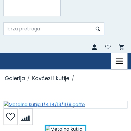
Galerija
Kovćezi i kutije