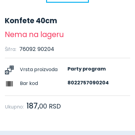
Konfete 40cm
Nema na lageru
76092 90204
Šifra:
Party program
Vrsta proizvoda
8022757090204
Bar kod
187,
00
RSD
Ukupno: