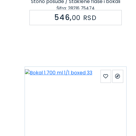
Stono posuđe / Staklene flaše i bokali
Šifra: 28216 75474
546,
00
RSD