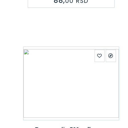
88,
00
RSD