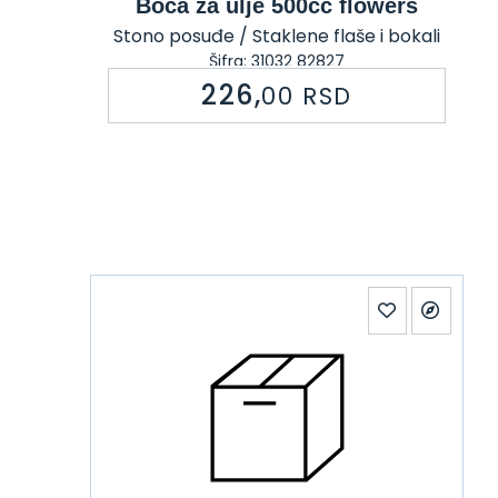
Boca za ulje 500cc flowers
Stono posuđe / Staklene flaše i bokali
Šifra: 31032 82827
226,
00
RSD