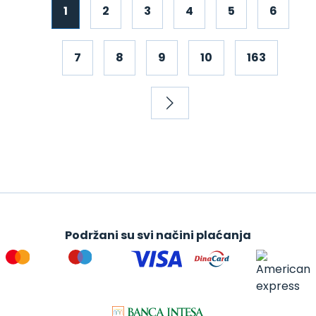
1
2
3
4
5
6
7
8
9
10
163
Podržani su svi načini plaćanja