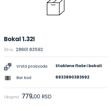
Bokal 1.32l
28601 83592
Šifra:
Staklene flaše i bokali
Vrsta proizvoda
6933890383592
Bar kod
779,
00
RSD
Ukupno: