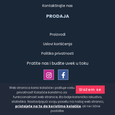
Kontaktirajte nas
PRODAJA
Proizvodi
Uslovi korišćenja
Politika privatnosti
Pratite nas i budite uvek u toku
Web stranica korisi kolačiće i poštuje vašu
Slažem se
Copyright © Kauffmann d.o.o. Srbija Sva prava zadržana
privatnost! Kolačiće koristimo za
Developed by
HALO Creative Team
funkcionalnost web stranice, što bolje korisničko iskustvo,
statistika. Nastavljajući svoju posetu na našoj web stranici,
pristajete na to da koristimo kolačiće
, ali ne i lične
podatke.
Flaša kocka ulje/sirće 500cc