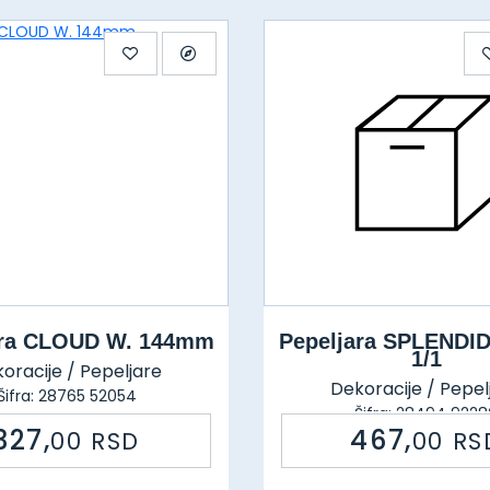
ara CLOUD W. 144mm
Pepeljara SPLENDI
1/1
oracije / Pepeljare
Dekoracije / Pepel
Šifra: 28765 52054
Šifra: 28494 9228
327,
467,
00
RSD
00
RS