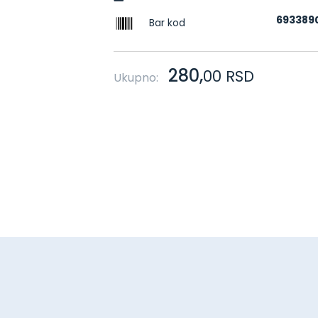
693389
Bar kod
280,
00
RSD
Ukupno: