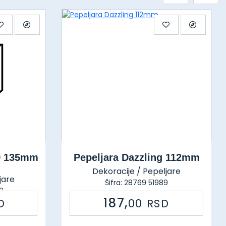
D 135mm
Pepeljara Dazzling 112mm
Dekoracije / Pepeljare
jare
Šifra: 28769 51989
0
187,
D
00
RSD