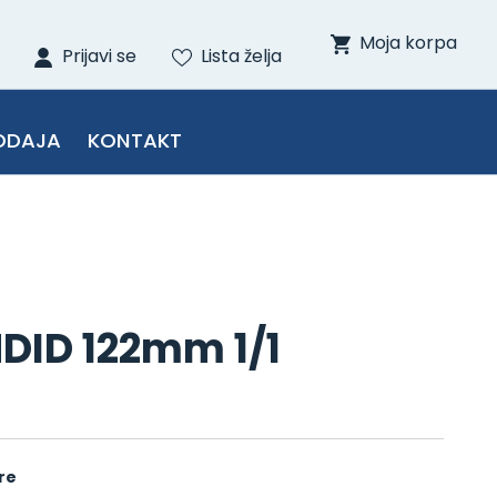
Moja korpa
Prijavi se
Lista želja
ODAJA
KONTAKT
NDID 122mm 1/1
re