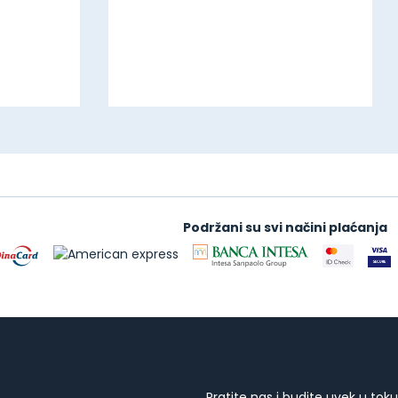
Podržani su svi načini plaćanja
Pratite nas i budite uvek u toku