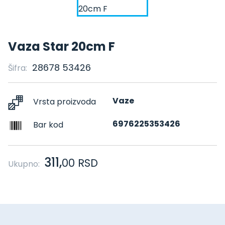
Vaza Star 20cm F
28678 53426
Šifra:
Vaze
Vrsta proizvoda
6976225353426
Bar kod
311,
00
RSD
Ukupno: