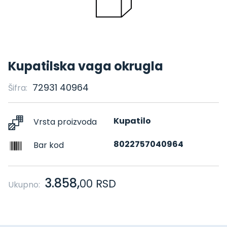
Kupatilska vaga okrugla
72931 40964
Šifra:
Kupatilo
Vrsta proizvoda
8022757040964
Bar kod
3.858,
00
RSD
Ukupno: