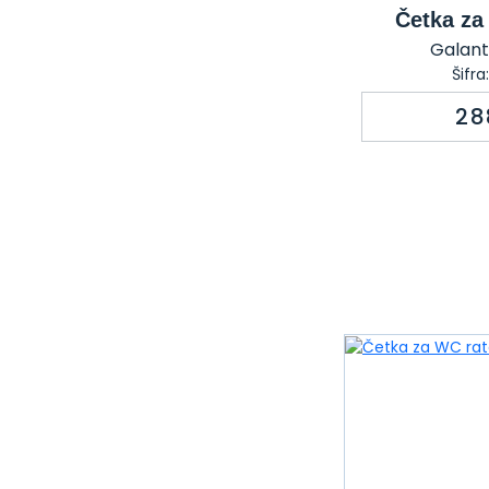
Četka za
Galante
Šifr
28