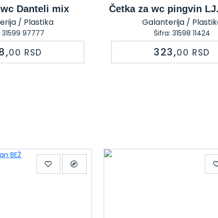
 wc Danteli mix
Četka za wc pingvin LJ
rija / Plastika
Galanterija / Plasti
a: 31599 97777
Šifra: 31598 11424
8,
323,
00
RSD
00
RSD