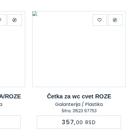
VA/ROZE
Četka za wc cvet ROZE
ka
Galanterija / Plastika
Šifra: 31523 97753
357,
00
RSD