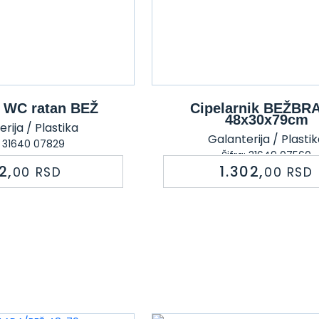
a WC ratan BEŽ
Cipelarnik BEŽBR
48x30x79cm
rija / Plastika
Galanterija / Plasti
: 31640 07829
Šifra: 31649 07560
2,
1.302,
00
RSD
00
RSD