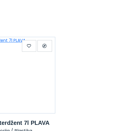
terdžent 7l PLAVA
rija / Plastika