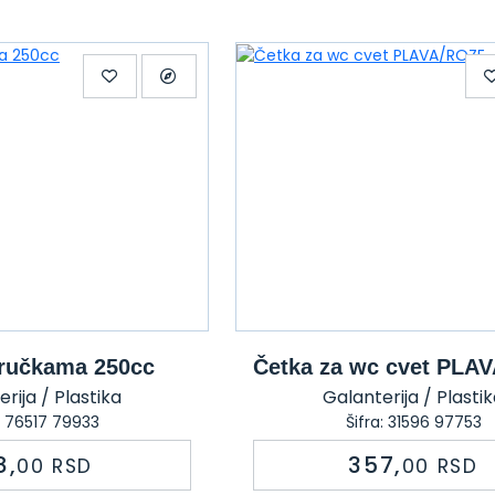
 ručkama 250cc
Četka za wc cvet PLA
rija / Plastika
Galanterija / Plasti
a: 76517 79933
Šifra: 31596 97753
8,
357,
00
RSD
00
RSD