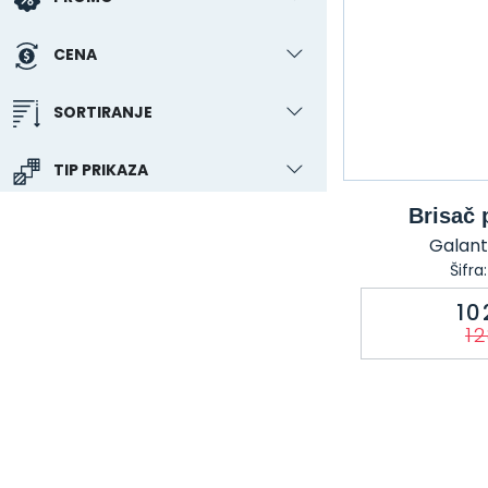
CENA
SORTIRANJE
TIP PRIKAZA
Brisač 
Galante
Šifra
10
12