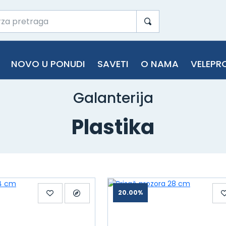
NOVO U PONUDI
SAVETI
O NAMA
VELEPR
Galanterija
Plastika
20.00%