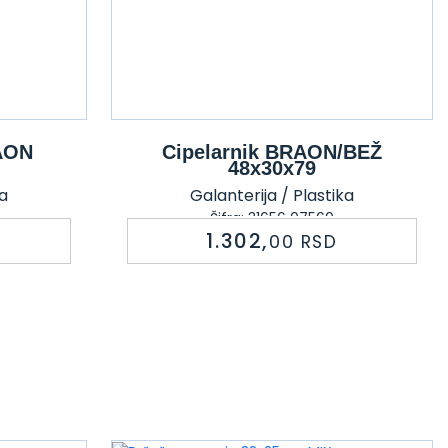
AON
Cipelarnik BRAON/BEŽ
48x30x79
ka
Galanterija / Plastika
Šifra: 31656 07560
1.302,
00
RSD