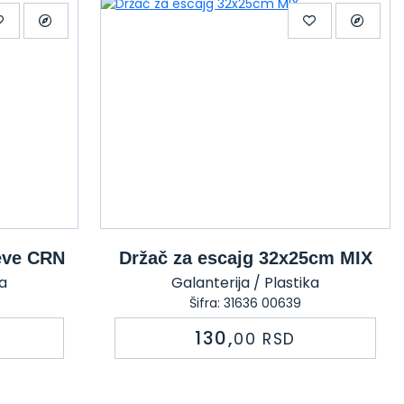
čeve CRN
Držač za escajg 32x25cm MIX
ka
Galanterija / Plastika
Šifra: 31636 00639
130,
00
RSD