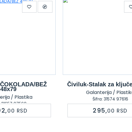
k ČOKOLADA/BEŽ
Čiviluk-Stalak za klju
48x79
Galanterija / Plasti
rija / Plastika
Šifra: 31574 97616
a: 31657 07560
02,
295,
00
RSD
00
RSD