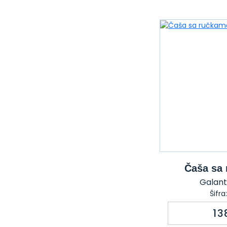
Čaša sa
Galante
Šifr
13