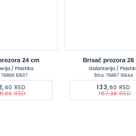
prozora 24 cm
Brisač prozora 28
rija / Plastika
Galanterija / Plasti
: 76866 10637
Šifra: 76867 10644
2,
133,
40
RSD
60
RSD
8,
RSD
167,
RSD
00
00