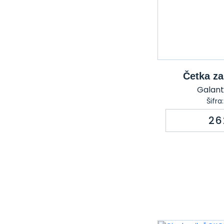
Četka z
Galante
Šifra
26