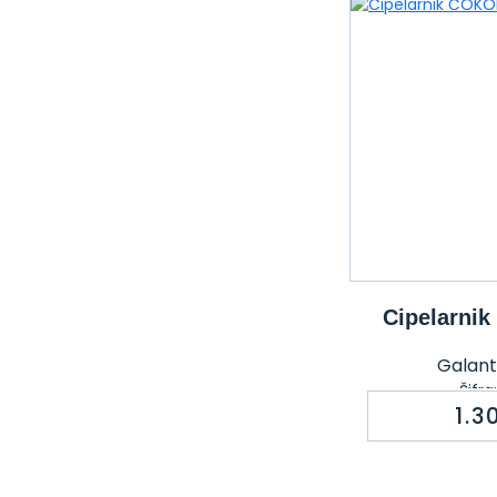
Cipelarni
Galante
Šifr
1.3