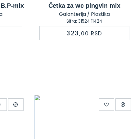
.B.P-mix
Četka za wc pingvin mix
ka
Galanterija / Plastika
Šifra: 31524 11424
323,
00
RSD