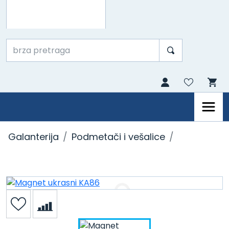
Galanterija
Podmetači i vešalice