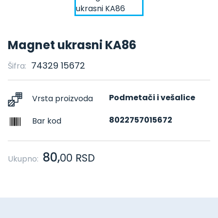
Magnet ukrasni KA86
74329 15672
Šifra:
Podmetači i vešalice
Vrsta proizvoda
8022757015672
Bar kod
80,
00
RSD
Ukupno: