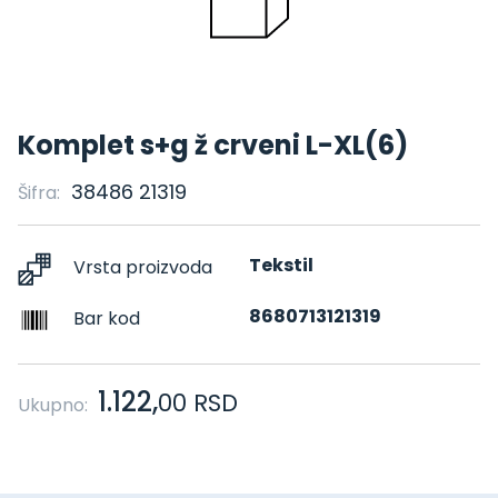
Komplet s+g ž crveni L-XL(6)
38486 21319
Šifra:
Tekstil
Vrsta proizvoda
8680713121319
Bar kod
1.122,
00
RSD
Ukupno: