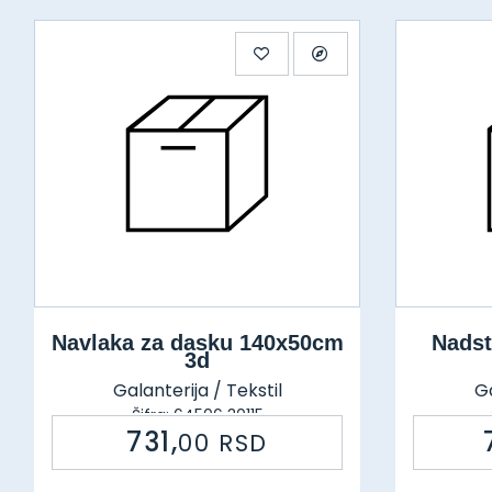
Navlaka za dasku 140x50cm
Nadst
3d
Galanterija / Tekstil
Ga
Šifra: 64506 30115
731,
00
RSD