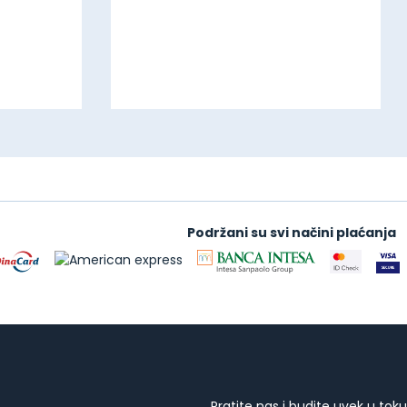
Podržani su svi načini plaćanja
Pratite nas i budite uvek u toku