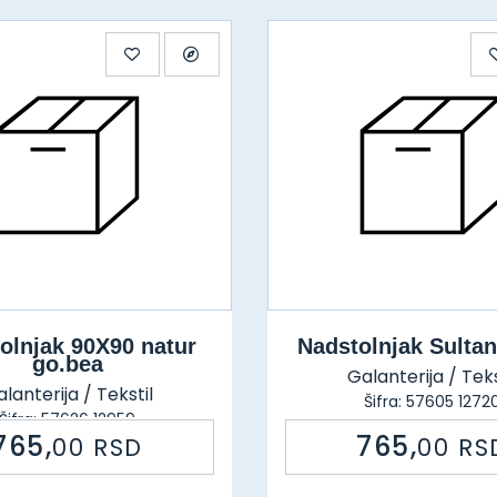
olnjak 90X90 natur
Nadstolnjak Sulta
go.bea
Galanterija / Teks
lanterija / Tekstil
Šifra: 57605 1272
Šifra: 57626 12959
765,
765,
00
RSD
00
RS