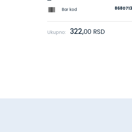
868071
Bar kod
322,
00
RSD
Ukupno: