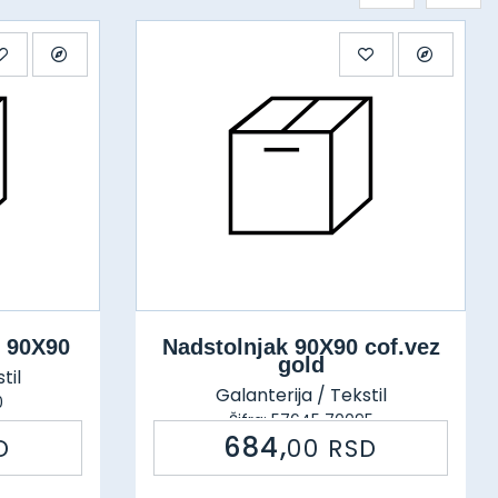
n 90X90
Nadstolnjak 90X90 cof.vez
gold
til
Galanterija / Tekstil
0
Šifra: 57645 70095
684,
D
00
RSD