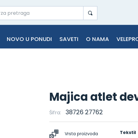
NOVO U PONUDI
SAVETI
O NAMA
VELEPR
Majica atlet de
38726 27762
Šifra:
Tekstil
Vrsta proizvoda