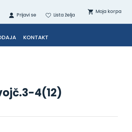
Moja korpa
Prijavi se
Lista želja
ODAJA
KONTAKT
vojč.3-4(12)