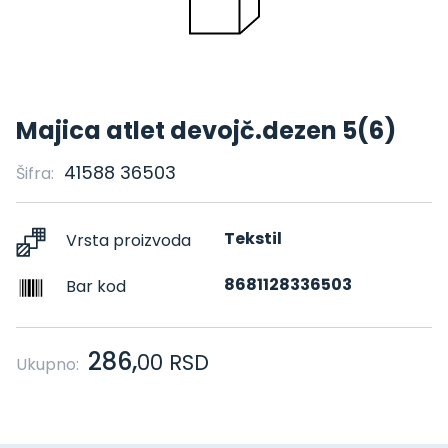
Majica atlet devojč.dezen 5(6)
41588 36503
Šifra:
Tekstil
Vrsta proizvoda
8681128336503
Bar kod
286,
00
RSD
Ukupno: