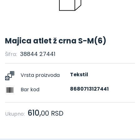
Majica atlet ž crna S-M(6)
38844 27441
Šifra:
Tekstil
Vrsta proizvoda
8680713127441
Bar kod
610,
00
RSD
Ukupno: