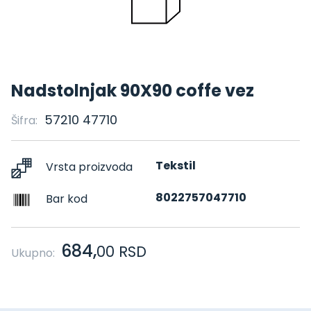
Nadstolnjak 90X90 coffe vez
57210 47710
Šifra:
Tekstil
Vrsta proizvoda
8022757047710
Bar kod
684,
00
RSD
Ukupno: