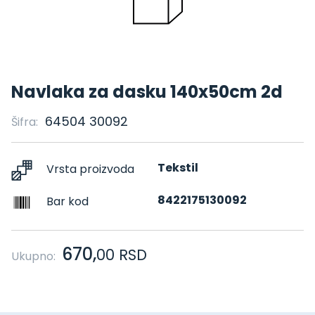
Navlaka za dasku 140x50cm 2d
64504 30092
Šifra:
Tekstil
Vrsta proizvoda
8422175130092
Bar kod
670,
00
RSD
Ukupno: