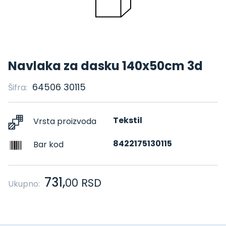
Navlaka za dasku 140x50cm 3d
64506 30115
Šifra:
Tekstil
Vrsta proizvoda
8422175130115
Bar kod
731,
00
RSD
Ukupno: