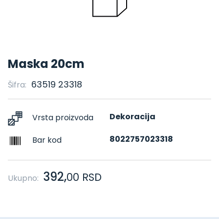
Maska 20cm
63519 23318
Šifra:
Dekoracija
Vrsta proizvoda
8022757023318
Bar kod
392,
00
RSD
Ukupno: