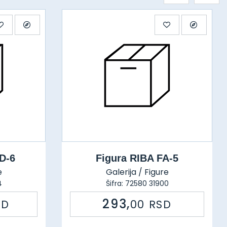
D-6
Figura RIBA FA-5
e
Galerija / Figure
4
Šifra: 72580 31900
293,
SD
00
RSD