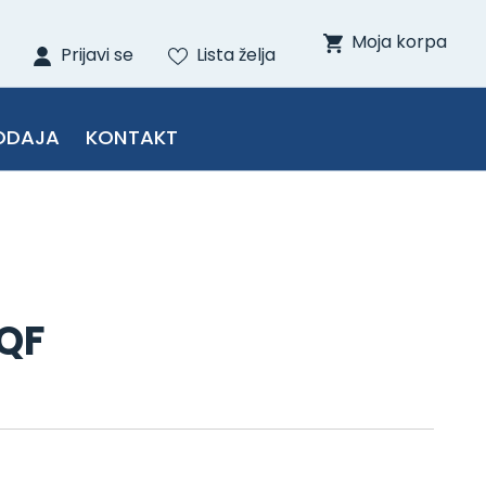
Moja korpa
Prijavi se
Lista želja
ODAJA
KONTAKT
 QF