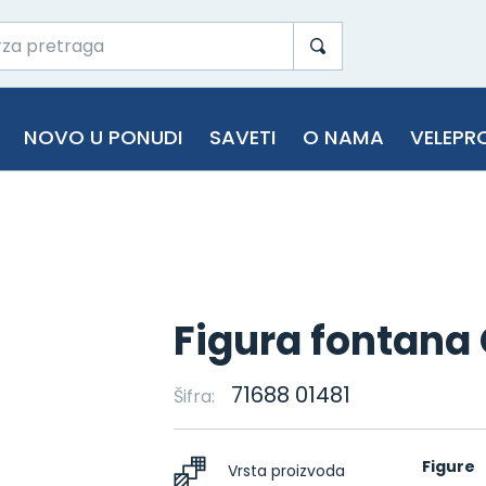
NOVO U PONUDI
SAVETI
O NAMA
VELEPR
Figura fontana
71688 01481
Šifra:
Figure
Vrsta proizvoda