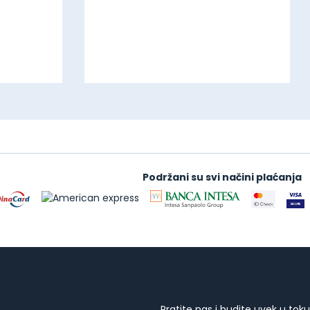
Podržani su svi načini plaćanja
Pratite nas i budite uvek u toku