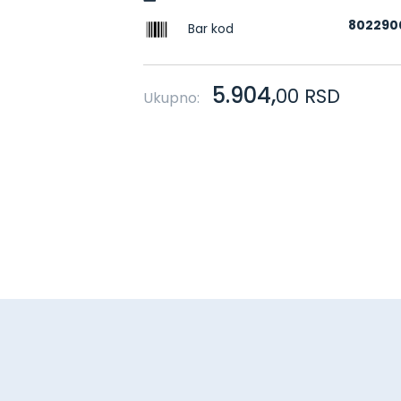
802290
Bar kod
5.904,
00
RSD
Ukupno: