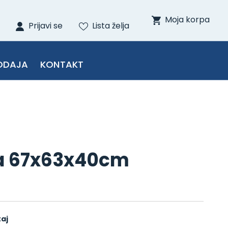
Moja korpa
Prijavi se
Lista želja
ODAJA
KONTAKT
a 67x63x40cm
aj