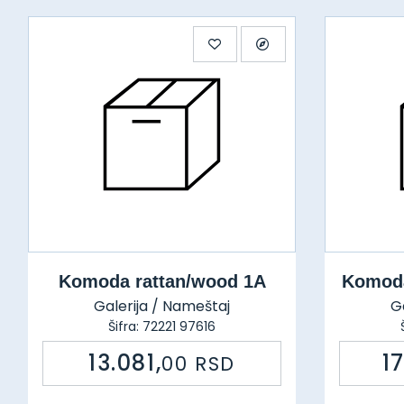
Komoda rattan/wood 1A
Komoda
Galerija / Nameštaj
G
Šifra: 72221 97616
13.081,
1
00
RSD