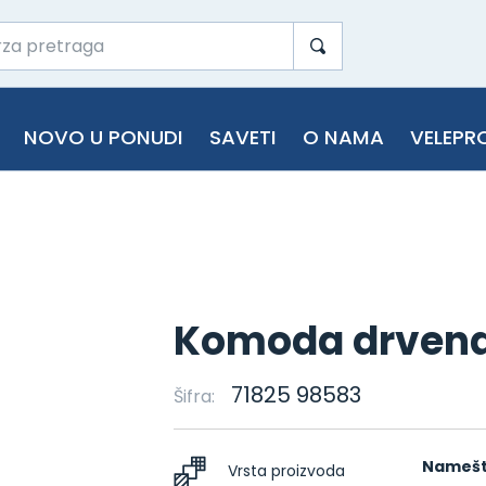
NOVO U PONUDI
SAVETI
O NAMA
VELEPR
Komoda drven
71825 98583
Šifra:
Namešt
Vrsta proizvoda