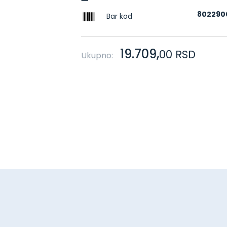
802290
Bar kod
19.709,
00
RSD
Ukupno: