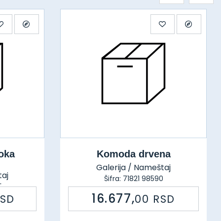
oka
Komoda drvena
Galerija / Nameštaj
taj
Šifra: 71821 98590
5
16.677,
RSD
00
RSD