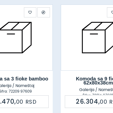
 sa 3 fioke bamboo
Komoda sa 9 fi
62x80x38cm
alerija / Nameštaj
Galerija / Nameš
Šifra: 72209 97609
Šifra: 72214 9768
7.470,
26.304,
00
RSD
00