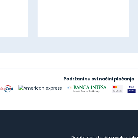
Podržani su svi načini plaćanja
Pratite nas i budite uvek u toku