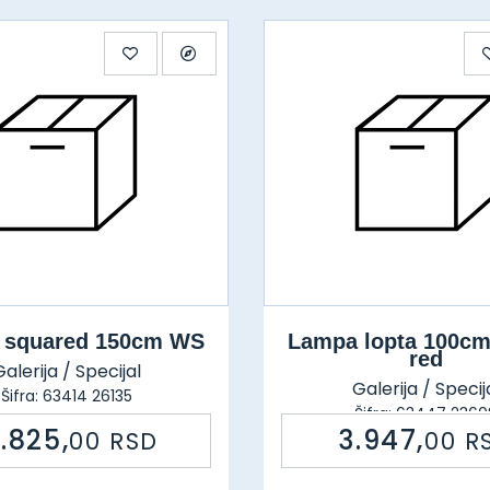
 squared 150cm WS
Lampa lopta 100cm
red
alerija / Specijal
Galerija / Specij
Šifra: 63414 26135
Šifra: 63447 2360
3.825,
3.947,
00
RSD
00
R