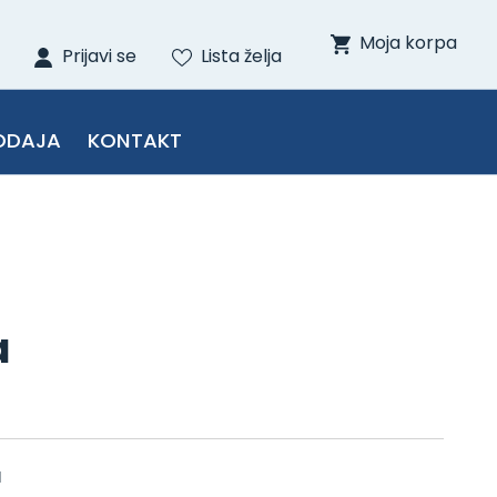
Moja korpa
Prijavi se
Lista želja
ODAJA
KONTAKT
a
l