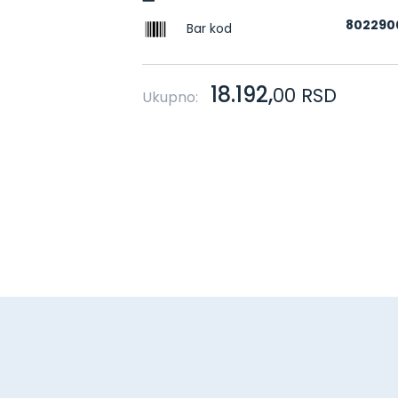
802290
Bar kod
18.192,
00
RSD
Ukupno: