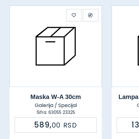
Maska W-A 30cm
Lampa
Galerija / Specijal
G
Šifra: 63055 23325
589,
1
00
RSD