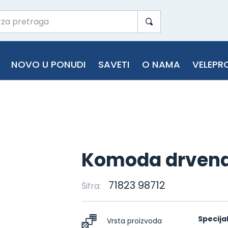
NOVO U PONUDI
SAVETI
O NAMA
VELEPR
Komoda drven
71823 98712
Šifra:
Specija
Vrsta proizvoda