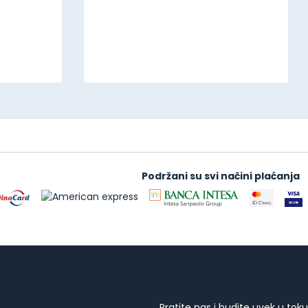
Podržani su svi načini plaćanja
Pratite nas i budite uvek u toku