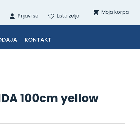
Moja korpa
Prijavi se
Lista želja
ODAJA
KONTAKT
DA 100cm yellow
l