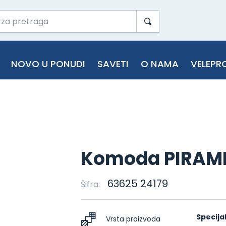
NOVO U PONUDI
SAVETI
O NAMA
VELEPR
Komoda PIRAMI
63625 24179
Šifra:
Specija
Vrsta proizvoda