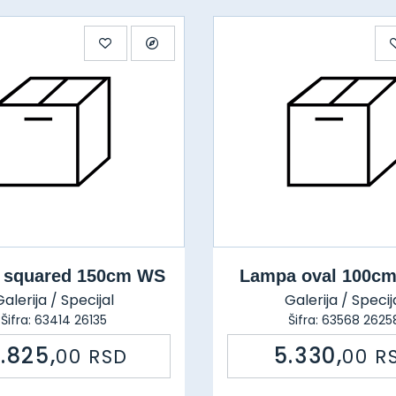
 squared 150cm WS
Lampa oval 100c
alerija / Specijal
Galerija / Specij
Šifra: 63414 26135
Šifra: 63568 2625
3.825,
5.330,
00
RSD
00
R