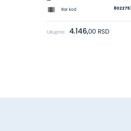
802275
Bar kod
4.146,
00
RSD
Ukupno: