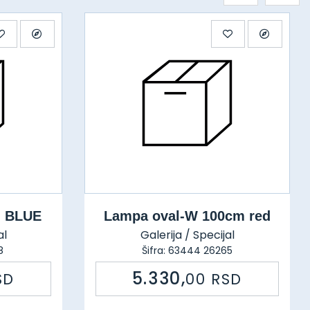
m BLUE
Lampa oval-W 100cm red
al
Galerija / Specijal
8
Šifra: 63444 26265
5.330,
SD
00
RSD