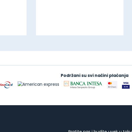
Podržani su svi načini plaćanja
Pratite nas i budite uvek u toku