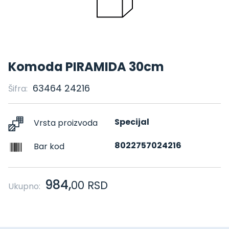
Komoda PIRAMIDA 30cm
63464 24216
Šifra:
Specijal
Vrsta proizvoda
8022757024216
Bar kod
984,
00
RSD
Ukupno: