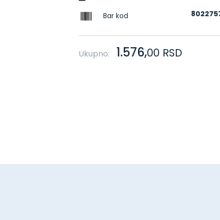
802275
Bar kod
1.576,
00
RSD
Ukupno: