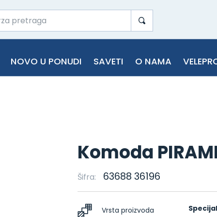
NOVO U PONUDI
SAVETI
O NAMA
VELEPR
Komoda PIRAM
63688 36196
Šifra:
Specija
Vrsta proizvoda