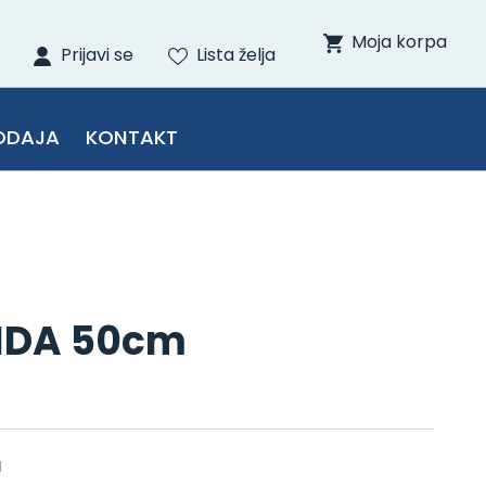
Moja korpa
Prijavi se
Lista želja
ODAJA
KONTAKT
IDA 50cm
l