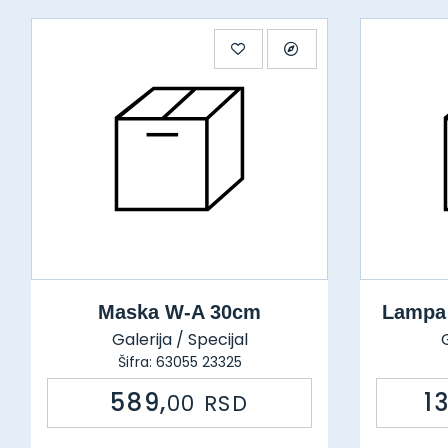
Maska W-A 30cm
Lampa
Galerija / Specijal
G
Šifra: 63055 23325
589,
1
00
RSD