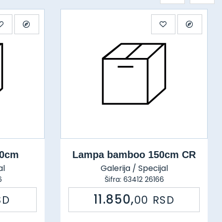
50cm
Lampa bamboo 150cm CR
al
Galerija / Specijal
6
Šifra: 63412 26166
11.850,
SD
00
RSD