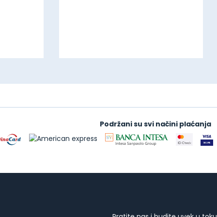
Podržani su svi načini plaćanja
Pratite nas i budite uvek u toku