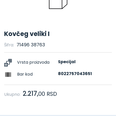
Kovčeg veliki I
71496 38763
Šifra:
Specijal
Vrsta proizvoda
8022757043651
Bar kod
2.217,
00
RSD
Ukupno: