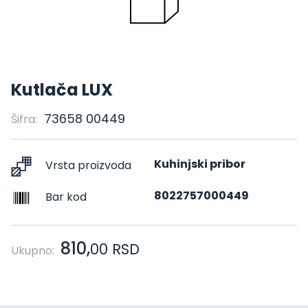
Kutlača LUX
73658 00449
Šifra:
Kuhinjski pribor
Vrsta proizvoda
8022757000449
Bar kod
810,
00
RSD
Ukupno: