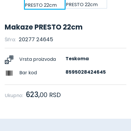
Makaze PRESTO 22cm
20277 24645
Šifra:
Teskoma
Vrsta proizvoda
8595028424645
Bar kod
623,
00
RSD
Ukupno: