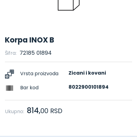
Korpa INOX B
72185 01894
Šifra:
Zicani i kovani
Vrsta proizvoda
8022900101894
Bar kod
814,
00
RSD
Ukupno: