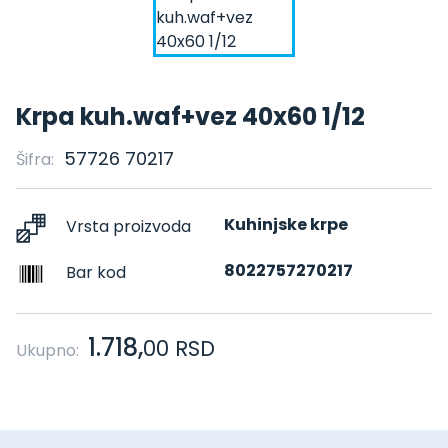
Krpa kuh.waf+vez 40x60 1/12
57726 70217
Šifra:
Kuhinjske krpe
Vrsta proizvoda
8022757270217
Bar kod
1.718,
00
RSD
Ukupno: