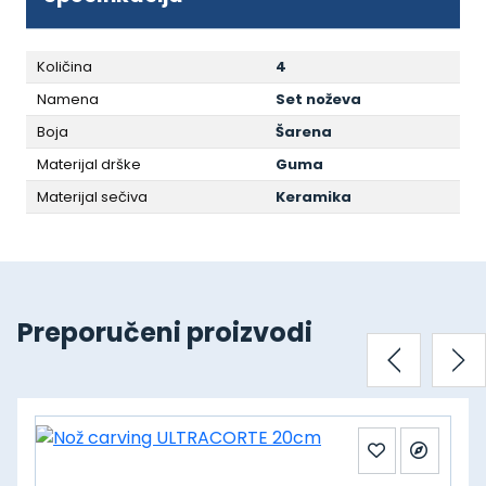
Količina
4
Namena
Set noževa
Boja
Šarena
Materijal drške
Guma
Materijal sečiva
Keramika
Preporučeni proizvodi