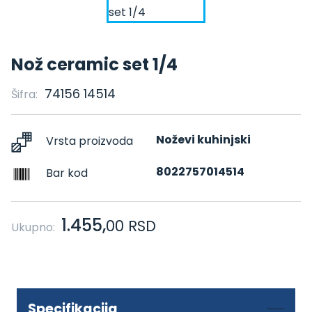
Nož ceramic set 1/4
74156 14514
Šifra:
Noževi kuhinjski
Vrsta proizvoda
8022757014514
Bar kod
1.455,
00
RSD
Ukupno:
Specifikacija