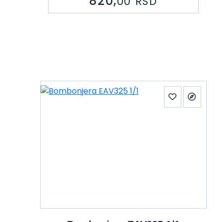
820,
00
RSD