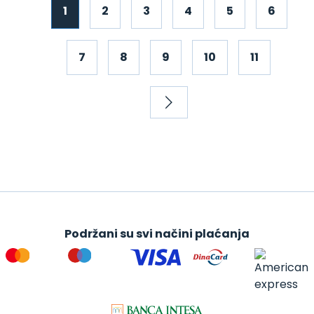
1
2
3
4
5
6
7
8
9
10
11
Podržani su svi načini plaćanja