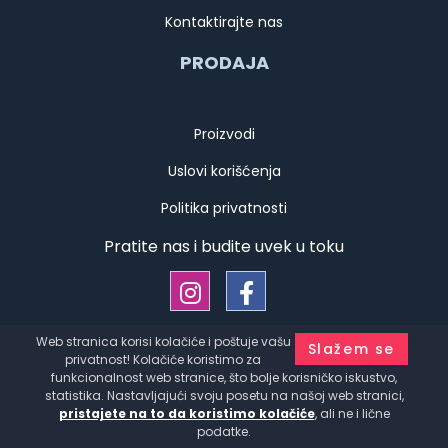
Kontaktirajte nas
PRODAJA
Proizvodi
Uslovi korišćenja
Politika privatnosti
Pratite nas i budite uvek u toku
Web stranica korisi kolačiće i poštuje vašu
Slažem se
Copyright © Kauffmann d.o.o. Srbija Sva prava zadržana
privatnost! Kolačiće koristimo za
Developed by
HALO Creative Team
funkcionalnost web stranice, što bolje korisničko iskustvo,
statistika. Nastavljajući svoju posetu na našoj web stranici,
pristajete na to da koristimo kolačiće
, ali ne i lične
podatke.
Čajnik 1l sito 1/1 u kutiji