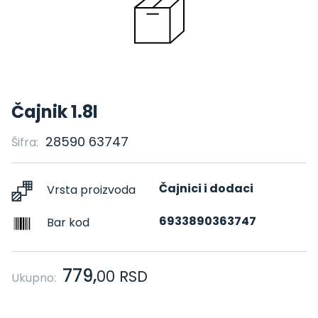
Čajnik 1.8l
28590 63747
Šifra:
Čajnici i dodaci
Vrsta proizvoda
6933890363747
Bar kod
779,
00
RSD
Ukupno: