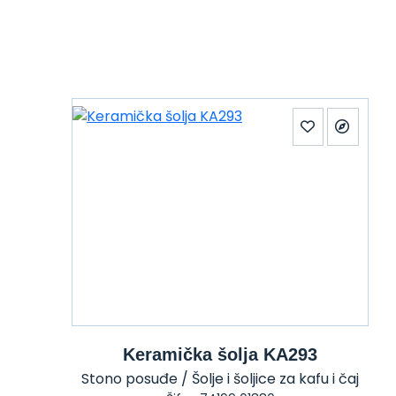
Keramička šolja KA293
Stono posuđe / Šolje i šoljice za kafu i čaj