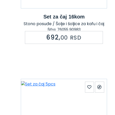
Set za čaj 16kom
Stono posuđe / Šolje i šoljice za kafu i čaj
Šifra: 76055 90983
692,
00
RSD