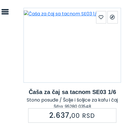
Čaša za čaj sa tacnom SE03 1/6
Stono posuđe / Šolje i šoljice za kafu i čaj
Šifra: 95280 03548
2.637,
00
RSD