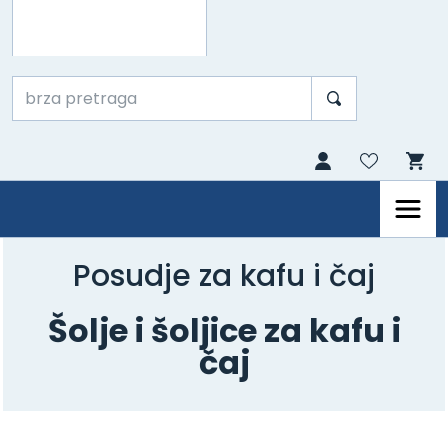
Posudje za kafu i čaj
Šolje i šoljice za kafu i
čaj