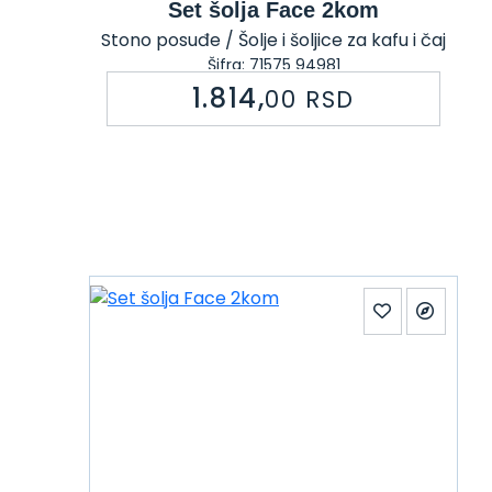
Set šolja Face 2kom
Stono posuđe / Šolje i šoljice za kafu i čaj
Šifra: 71575 94981
1.814,
00
RSD