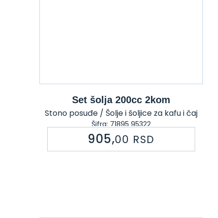
Set šolja 200cc 2kom
Stono posuđe / Šolje i šoljice za kafu i čaj
Šifra: 71895 95322
905,
00
RSD