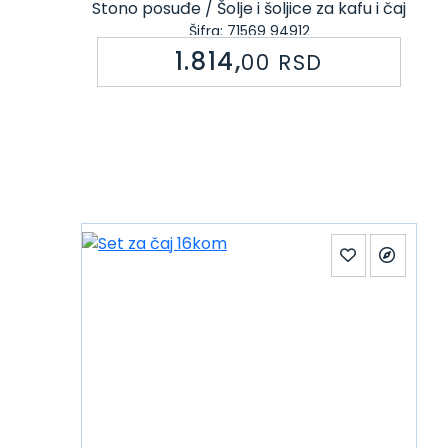
Stono posuđe / Šolje i šoljice za kafu i čaj
Šifra: 71569 94912
1.814,
00
RSD