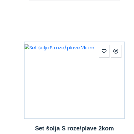
Set šolja S roze/plave 2kom