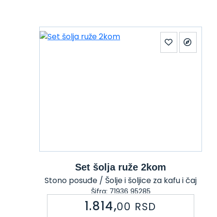
Set šolja ruže 2kom
Stono posuđe / Šolje i šoljice za kafu i čaj
Šifra: 71936 95285
1.814,
00
RSD