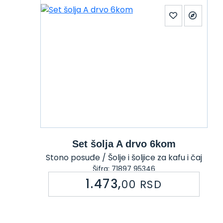
Set šolja A drvo 6kom
Stono posuđe / Šolje i šoljice za kafu i čaj
Šifra: 71897 95346
1.473,
00
RSD