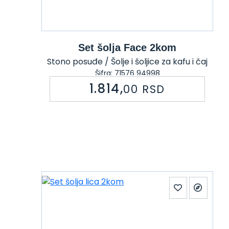
Set šolja Face 2kom
Stono posuđe / Šolje i šoljice za kafu i čaj
Šifra: 71576 94998
1.814,
00
RSD