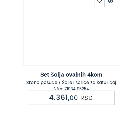
Set šolja ovalnih 4kom
Stono posuđe / Šolje i šoljice za kafu i čaj
Šifra: 71934 95254
4.361,
00
RSD