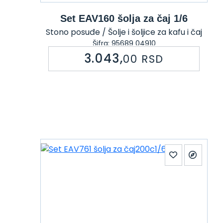
Set EAV160 šolja za čaj 1/6
Stono posuđe / Šolje i šoljice za kafu i čaj
Šifra: 95689 04910
3.043,
00
RSD