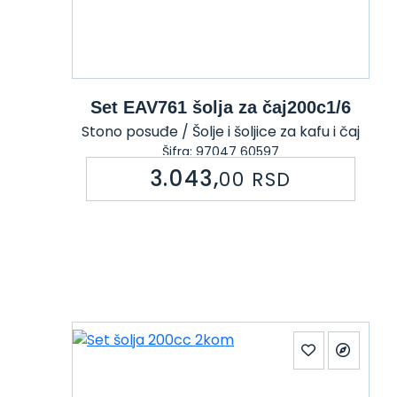
Set EAV761 šolja za čaj200c1/6
Stono posuđe / Šolje i šoljice za kafu i čaj
Šifra: 97047 60597
3.043,
00
RSD