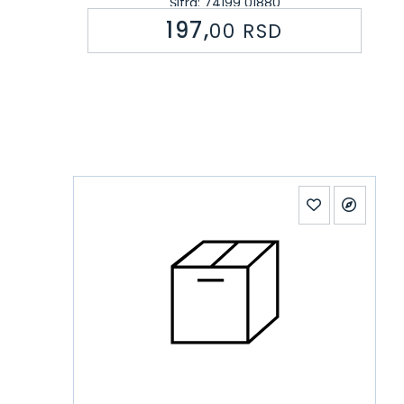
Šifra: 74199 01880
197,
00
RSD