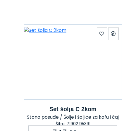
Set šolja C 2kom
Stono posuđe / Šolje i šoljice za kafu i čaj
Šifra: 71902 95391