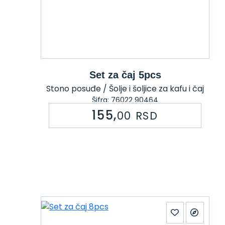
Set za čaj 5pcs
Stono posuđe / Šolje i šoljice za kafu i čaj
Šifra: 76022 90464
155,
00
RSD