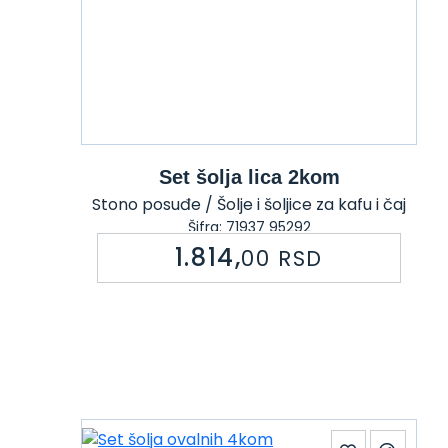
Set šolja lica 2kom
Stono posuđe / Šolje i šoljice za kafu i čaj
Šifra: 71937 95292
1.814,
00
RSD