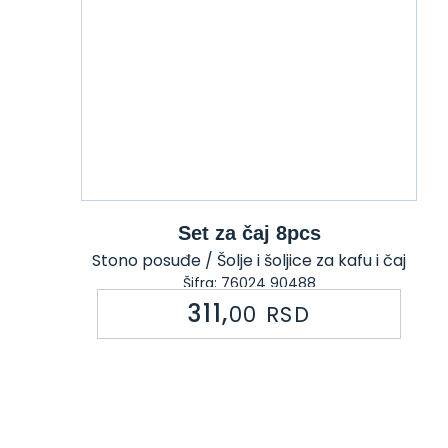
Set za čaj 8pcs
Stono posuđe / Šolje i šoljice za kafu i čaj
Šifra: 76024 90488
311,
00
RSD