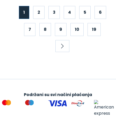
1
2
3
4
5
6
7
8
9
10
19
Podržani su svi načini plaćanja