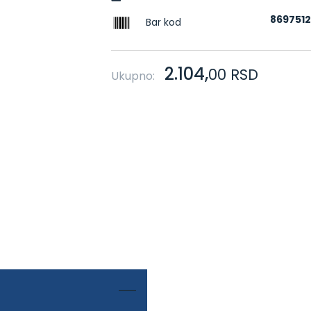
869751
Bar kod
2.104,
00
RSD
Ukupno: