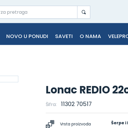
NOVO U PONUDI
SAVETI
O NAMA
VELEPR
Lonac REDIO 2
11302 70517
Šifra:
Šerpe i 
Vrsta proizvoda