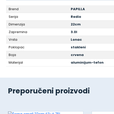
Brend
PAPILLA
Serija
Redio
Dimenzija
22cm
Zapremina
3.0l
Vrsta
Lonac
Poklopac
stakleni
Boja
crvena
Materijal
aluminijum-tefon
Preporučeni proizvodi