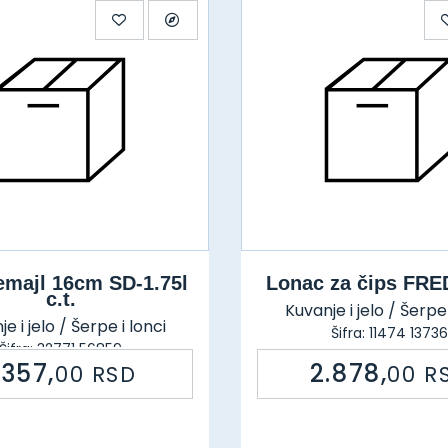
emajl 16cm SD-1.75l
Lonac za čips FR
c.t.
Kuvanje i jelo / Šerpe 
e i jelo / Šerpe i lonci
Šifra: 11474 13736
Šifra: 32771 56859
.357,
2.878,
00
RSD
00
R