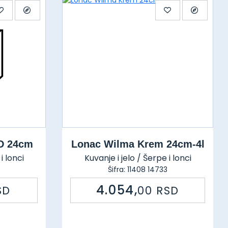
ED 24cm
Lonac Wilma Krem 24cm-4l
i lonci
Kuvanje i jelo / Šerpe i lonci
Šifra: 11408 14733
4.054,
SD
00
RSD