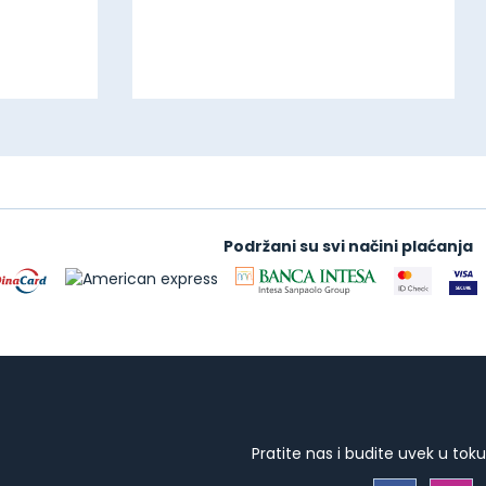
Podržani su svi načini plaćanja
Pratite nas i budite uvek u toku