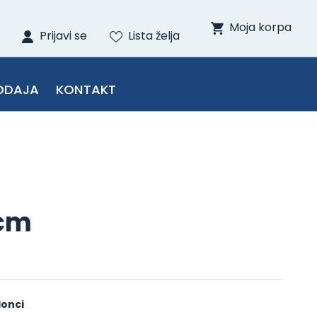
Moja korpa
Prijavi se
Lista želja
ODAJA
KONTAKT
2cm
lonci