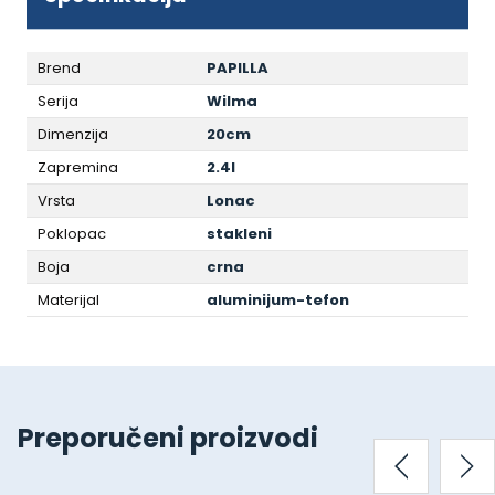
Brend
PAPILLA
Serija
Wilma
Dimenzija
20cm
Zapremina
2.4l
Vrsta
Lonac
Poklopac
stakleni
Boja
crna
Materijal
aluminijum-tefon
Preporučeni proizvodi