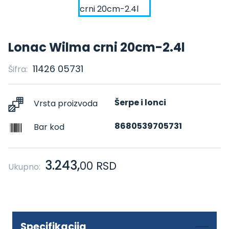
Lonac Wilma crni 20cm-2.4l
11426 05731
Šifra:
Šerpe i lonci
Vrsta proizvoda
8680539705731
Bar kod
3.243,
00
RSD
Ukupno:
Specifikacija