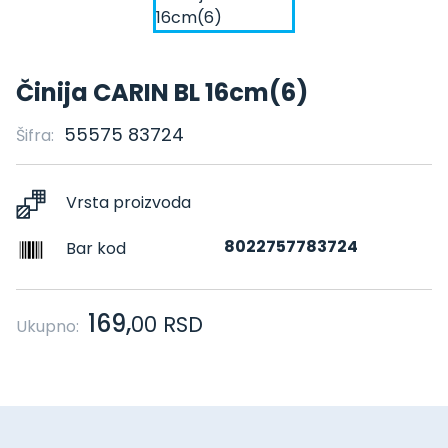
Činija CARIN BL 16cm(6)
55575 83724
Šifra:
Vrsta proizvoda
8022757783724
Bar kod
169,
00
RSD
Ukupno: