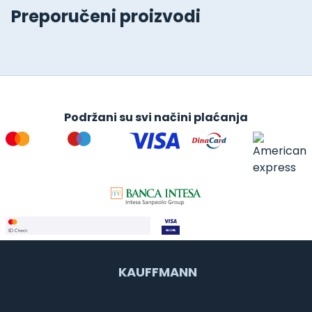
Preporučeni proizvodi
Podržani su svi načini plaćanja
KAUFFMANN