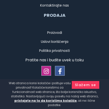
Kontaktirajte nas
PRODAJA
Proizvodi
Uslovi korišćenja
Politika privatnosti
Pratite nas i budite uvek u toku
Web stranica korisi kolačiće i poštuje vašu
Slažem se
Copyright © Kauffmann d.o.o. Srbija Sva prava zadržana
privatnost! Kolačiće koristimo za
Developed by
HALO Creative Team
funkcionalnost web stranice, što bolje korisničko iskustvo,
statistika. Nastavljajući svoju posetu na našoj web stranici,
pristajete na to da koristimo kolačiće
, ali ne i lične
podatke.
Činija EBR.20cm(6)