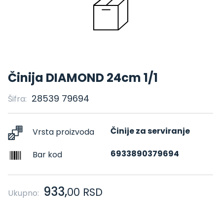
Činija DIAMOND 24cm 1/1
28539 79694
Šifra:
Činije za serviranje
Vrsta proizvoda
6933890379694
Bar kod
933,
00
RSD
Ukupno: