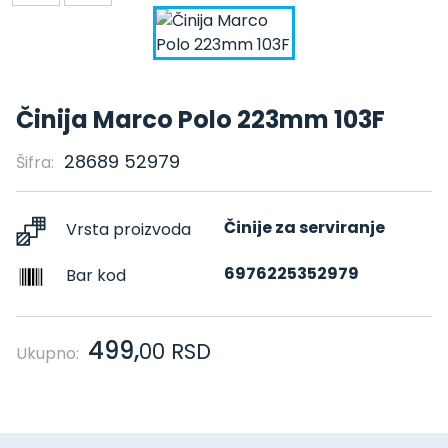
Činija Marco Polo 223mm 103F
28689 52979
Šifra:
Činije za serviranje
Vrsta proizvoda
6976225352979
Bar kod
499,
00
RSD
Ukupno: