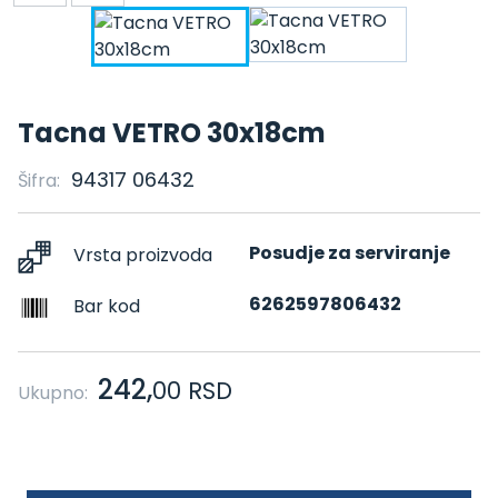
Tacna VETRO 30x18cm
94317 06432
Šifra:
Posudje za serviranje
Vrsta proizvoda
6262597806432
Bar kod
242,
00
RSD
Ukupno: