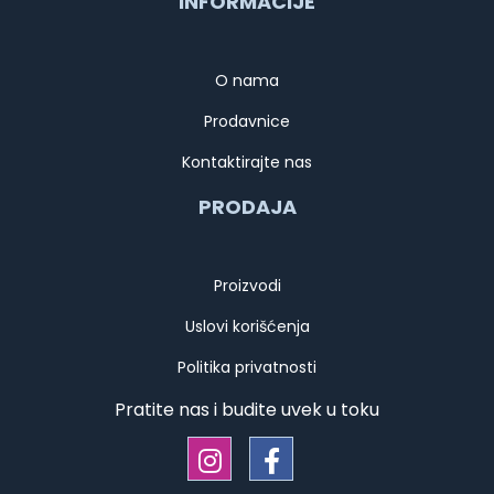
INFORMACIJE
O nama
Prodavnice
Kontaktirajte nas
PRODAJA
Proizvodi
Uslovi korišćenja
Politika privatnosti
Pratite nas i budite uvek u toku
Tanjir oval EBR.35cm(2)
Stono posuđe / Posudje za serviranje