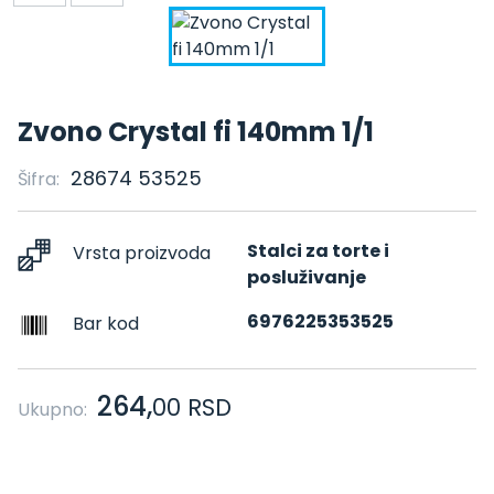
Zvono Crystal fi 140mm 1/1
28674 53525
Šifra:
Stalci za torte i
Vrsta proizvoda
posluživanje
6976225353525
Bar kod
264,
00
RSD
Ukupno: