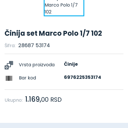
Činija set Marco Polo 1/7 102
28687 53174
Šifra:
Činije
Vrsta proizvoda
6976225353174
Bar kod
1.169,
00
RSD
Ukupno: