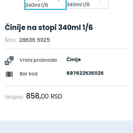
Činije na stopi 340ml 1/6
28636 51125
Šifra:
Činije
Vrsta proizvoda
6976225351125
Bar kod
858,
00
RSD
Ukupno: