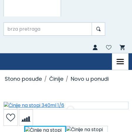
Stono posuđe
Činije
Novo u ponudi