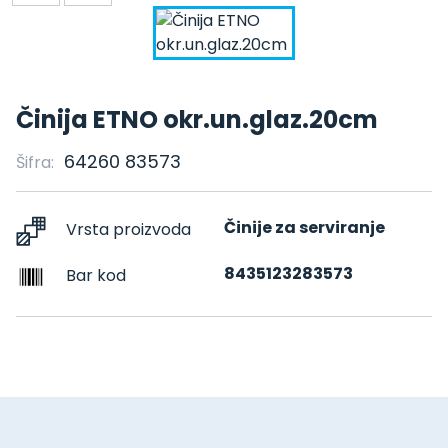
Činija ETNO okr.un.glaz.20cm
64260 83573
Šifra:
Činije za serviranje
Vrsta proizvoda
8435123283573
Bar kod