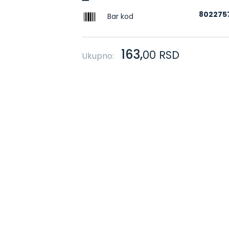
802275
Bar kod
163,
00
RSD
Ukupno: