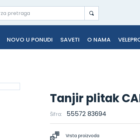
NOVO U PONUDI
SAVETI
O NAMA
VELEPR
Tanjir plitak C
55572 83694
Šifra:
Vrsta proizvoda