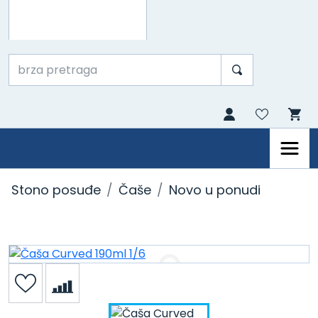
Stono posuđe
Čaše
Novo u ponudi