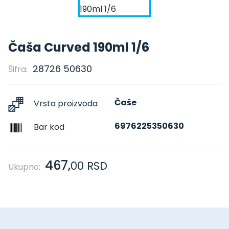
Čaša Curved 190ml 1/6
28726 50630
Šifra:
Čaše
Vrsta proizvoda
6976225350630
Bar kod
467,
00
RSD
Ukupno: