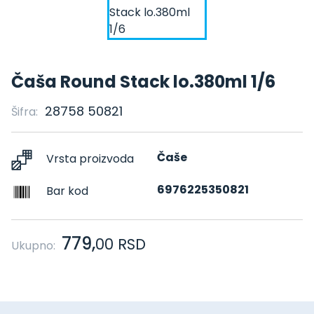
Čaša Round Stack lo.380ml 1/6
28758 50821
Šifra:
Čaše
Vrsta proizvoda
6976225350821
Bar kod
779,
00
RSD
Ukupno: