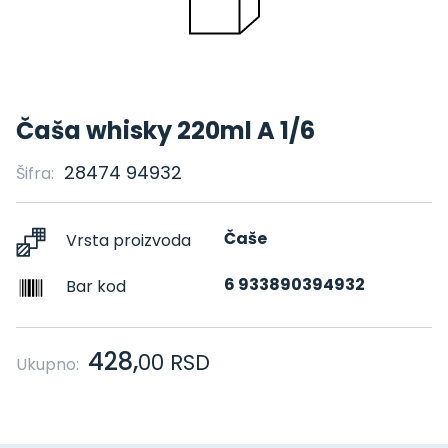
Čaša whisky 220ml A 1/6
28474 94932
Šifra:
Čaše
Vrsta proizvoda
6 933890394932
Bar kod
428,
00
RSD
Ukupno: