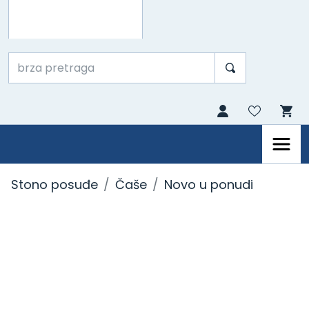
Stono posuđe
Čaše
Novo u ponudi