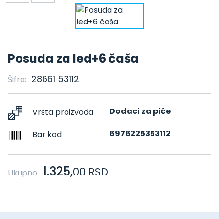
Posuda za led+6 čaša
28661 53112
Šifra:
Dodaci za piće
Vrsta proizvoda
6976225353112
Bar kod
1.325,
00
RSD
Ukupno: