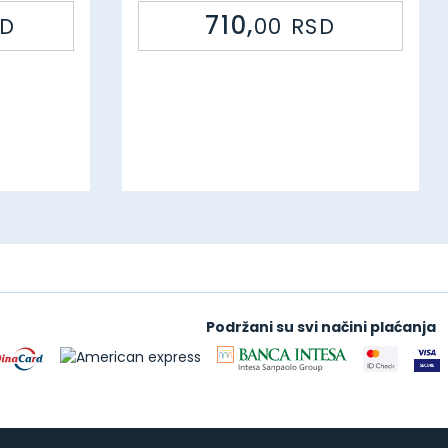
7
Šifra: 50659 47394
710,
SD
00
RSD
Podržani su svi načini plaćanja