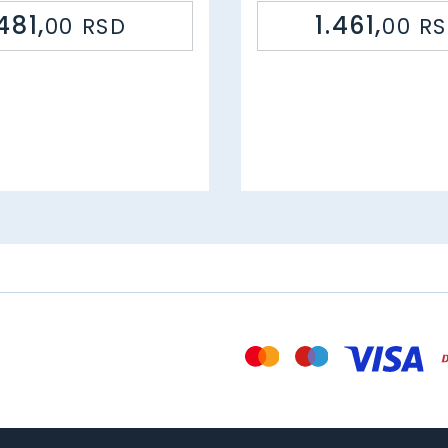
Šifra: 50610 15898
Šifra: 95966 0365
481,
1.461,
00
RSD
00
R