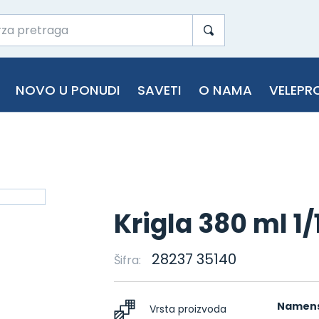
NOVO U PONUDI
SAVETI
O NAMA
VELEPR
Krigla 380 ml 1
28237 35140
Šifra:
Namens
Vrsta proizvoda