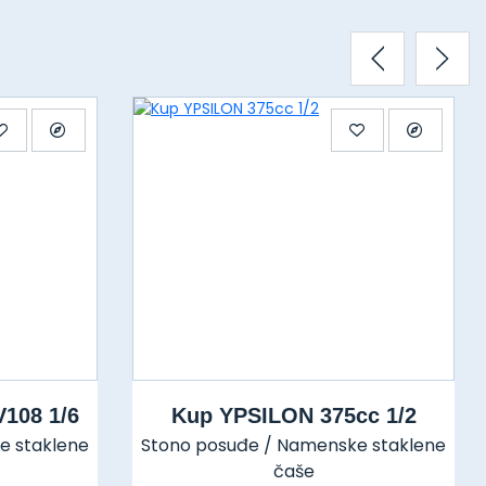
V108 1/6
Kup YPSILON 375cc 1/2
e staklene
Stono posuđe / Namenske staklene
čaše