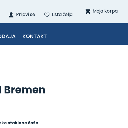
Moja korpa
Prijavi se
Lista želja
ODAJA
KONTAKT
/1 Bremen
ke staklene čaše