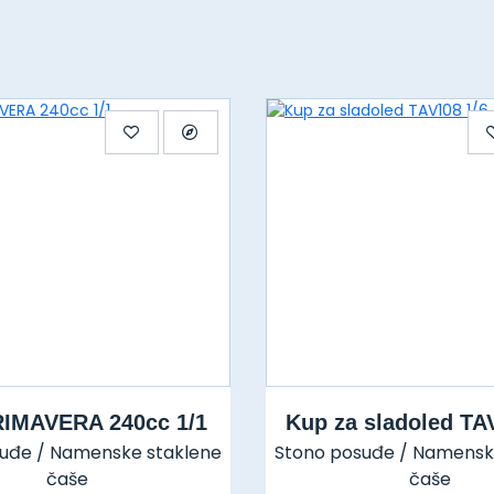
IMAVERA 240cc 1/1
Kup za sladoled TA
uđe / Namenske staklene
Stono posuđe / Namensk
čaše
čaše