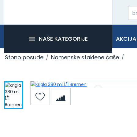
NAŠE KATEGORIJE
AKCIJA
Stono posuđe
Namenske staklene čaše