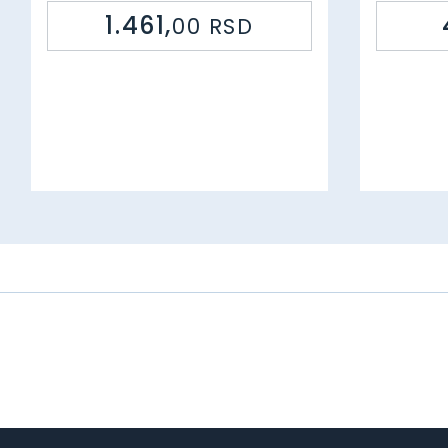
Šifra: 95975 11263
1.461,
00
RSD