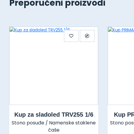
Preporučeni proizvodi
Kup za sladoled TRV255 1/6
Kup PR
Stono posuđe / Namenske staklene
Stono pos
čaše