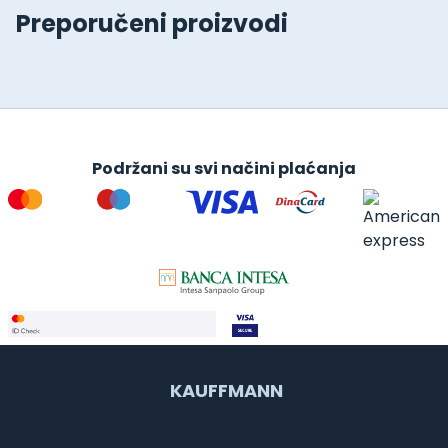
Preporučeni proizvodi
Podržani su svi načini plaćanja
KAUFFMANN