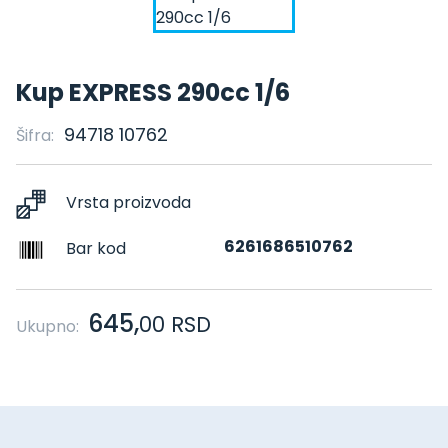
Kup EXPRESS 290cc 1/6
94718 10762
Šifra:
Vrsta proizvoda
6261686510762
Bar kod
645,
00
RSD
Ukupno: